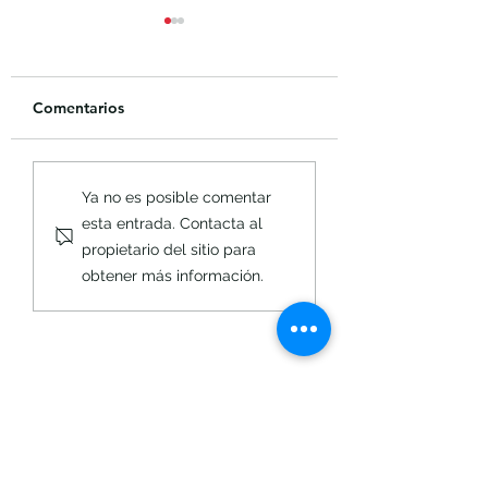
Comentarios
📱 ¡NUESTRO
Fechas claves "C
Ya no es posible comentar
COLEGIO ES LIBRE DE
del Primer Semes
esta entrada. Contacta al
CELULARES! 🏫✨
propietario del sitio para
obtener más información.